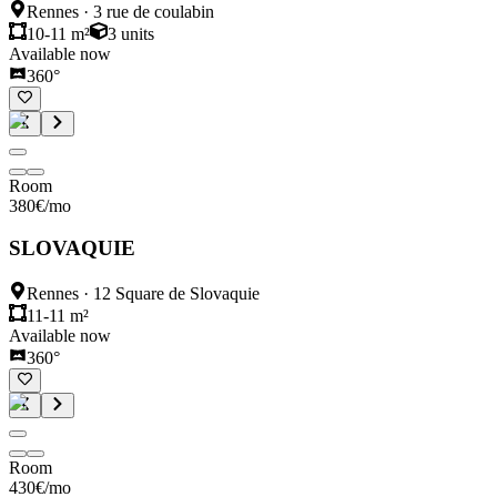
Rennes
·
3 rue de coulabin
10-11 m²
3
units
Available now
360°
Room
380
€
/mo
SLOVAQUIE
Rennes
·
12 Square de Slovaquie
11-11 m²
Available now
360°
Room
430
€
/mo