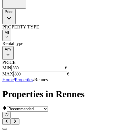
Price
PROPERTY TYPE
All
Rental type
Any
PRICE
MIN
€
MAX
€
Home
/
Properties
/
Rennes
Properties in
Rennes