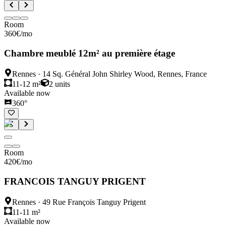
Room
360
€
/mo
Chambre meublé 12m² au première étage
Rennes
·
14 Sq. Général John Shirley Wood, Rennes, France
11-12 m²
2
units
Available now
360°
Room
420
€
/mo
FRANCOIS TANGUY PRIGENT
Rennes
·
49 Rue François Tanguy Prigent
11-11 m²
Available now