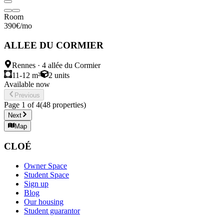
Room
390
€
/mo
ALLEE DU CORMIER
Rennes
·
4 allée du Cormier
11-12 m²
2
units
Available now
Previous
Page
1
of
4
(
48
properties
)
Next
Map
CLOÉ
Owner Space
Student Space
Sign up
Blog
Our housing
Student guarantor