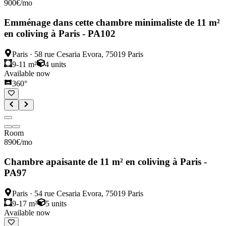
900
€
/mo
Emménage dans cette chambre minimaliste de 11 m²
en coliving à Paris - PA102
Paris
·
58 rue Cesaria Evora, 75019 Paris
9-11 m²
4
units
Available now
360°
Room
890
€
/mo
Chambre apaisante de 11 m² en coliving à Paris -
PA97
Paris
·
54 rue Cesaria Evora, 75019 Paris
9-17 m²
5
units
Available now