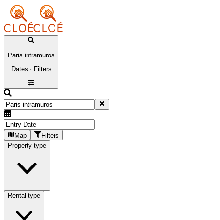
Paris intramuros
Dates · Filters
Map
Filters
Property type
Rental type