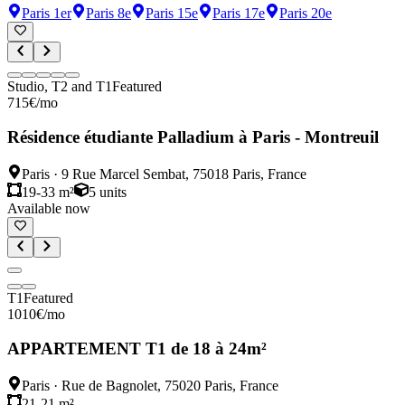
Paris 1er
Paris 8e
Paris 15e
Paris 17e
Paris 20e
Studio, T2 and T1
Featured
715
€
/mo
Résidence étudiante Palladium à Paris - Montreuil
Paris
·
9 Rue Marcel Sembat, 75018 Paris, France
19-33 m²
5
units
Available now
T1
Featured
1010
€
/mo
APPARTEMENT T1 de 18 à 24m²
Paris
·
Rue de Bagnolet, 75020 Paris, France
21-21 m²