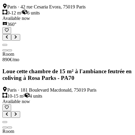
Paris
·
42 rue Cesaria Evora, 75019 Paris
9-12 m²
6
units
Available now
360°
Room
890
€
/mo
Loue cette chambre de 15 m² à l'ambiance feutrée en
coliving à Rosa Parks - PA70
Paris
·
181 Boulevard Macdonald, 75019 Paris
10-15 m²
4
units
Available now
Room