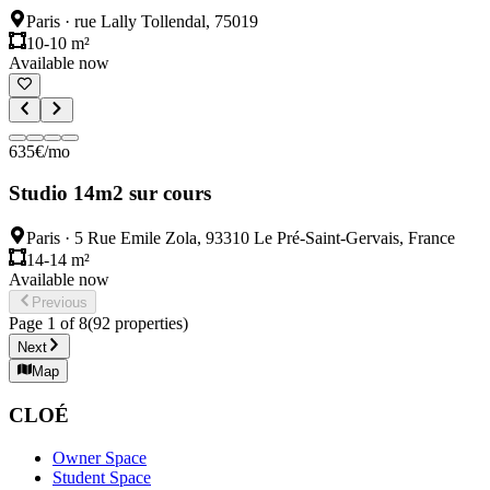
Paris
·
rue Lally Tollendal, 75019
10-10 m²
Available now
635
€
/mo
Studio 14m2 sur cours
Paris
·
5 Rue Emile Zola, 93310 Le Pré-Saint-Gervais, France
14-14 m²
Available now
Previous
Page
1
of
8
(
92
properties
)
Next
Map
CLOÉ
Owner Space
Student Space