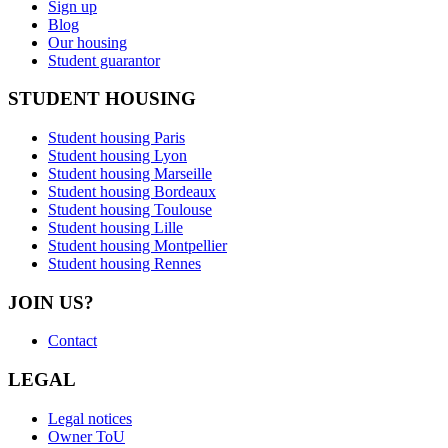
Sign up
Blog
Our housing
Student guarantor
STUDENT HOUSING
Student housing Paris
Student housing Lyon
Student housing Marseille
Student housing Bordeaux
Student housing Toulouse
Student housing Lille
Student housing Montpellier
Student housing Rennes
JOIN US?
Contact
LEGAL
Legal notices
Owner ToU