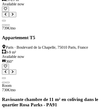
Available now
739
€
/mo
Appartement T5
Paris
·
Boulevard de la Chapelle, 75010 Paris, France
9-9 m²
Available now
360°
Room
730
€
/mo
Ravissante chambre de 11 m² en coliving dans le
quartier Rosa Parks - PA91