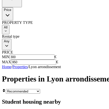
Price
PROPERTY TYPE
All
Rental type
Any
PRICE
MIN
€
MAX
€
Home
/
Properties
/
Lyon arrondissement
Properties in
Lyon arrondissem
Student housing nearby