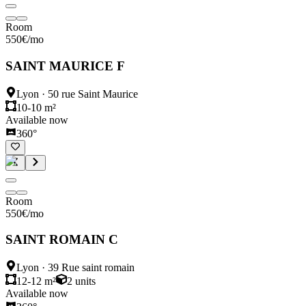
Room
550
€
/mo
SAINT MAURICE F
Lyon
·
50 rue Saint Maurice
10-10 m²
Available now
360°
Room
550
€
/mo
SAINT ROMAIN C
Lyon
·
39 Rue saint romain
12-12 m²
2
units
Available now