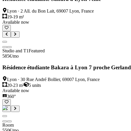
Lyon
·
2 All. du Bon Lait, 69007 Lyon, France
19-19 m²
Available now
Studio and T1
Featured
585
€
/mo
Résidence étudiante Bakara à Lyon 7 proche Gerland
Lyon
·
30 Rue André Bollier, 69007 Lyon, France
20-23 m²
5
units
Available now
360°
Room
550
€
/mo