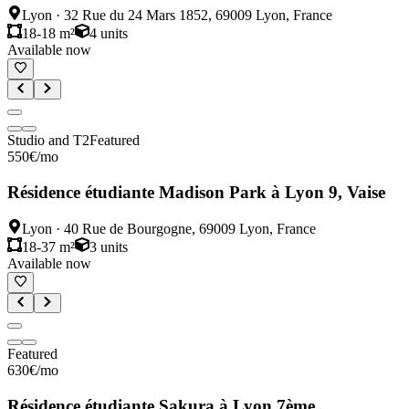
Lyon
·
32 Rue du 24 Mars 1852, 69009 Lyon, France
18-18 m²
4
units
Available now
Studio and T2
Featured
550
€
/mo
Résidence étudiante Madison Park à Lyon 9, Vaise
Lyon
·
40 Rue de Bourgogne, 69009 Lyon, France
18-37 m²
3
units
Available now
Featured
630
€
/mo
Résidence étudiante Sakura à Lyon 7ème