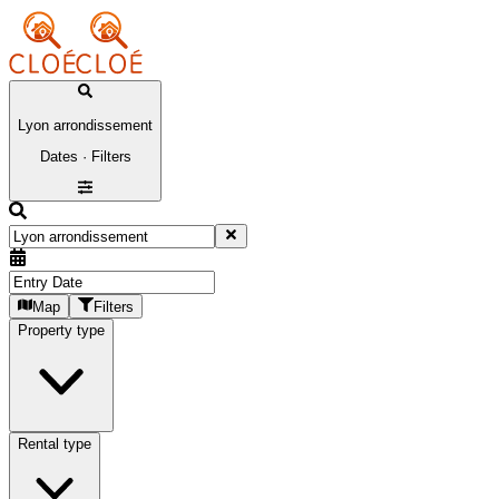
Lyon arrondissement
Dates · Filters
Map
Filters
Property type
Rental type