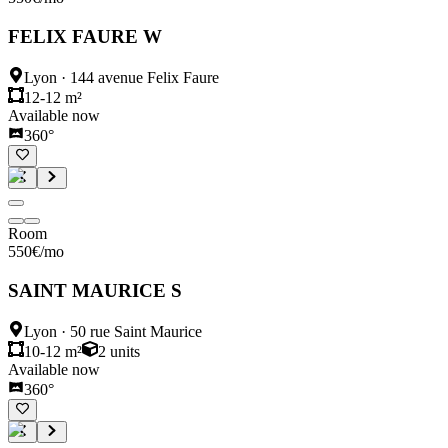
FELIX FAURE W
Lyon
·
144 avenue Felix Faure
12-12 m²
Available now
360°
Room
550
€
/mo
SAINT MAURICE S
Lyon
·
50 rue Saint Maurice
10-12 m²
2
units
Available now
360°