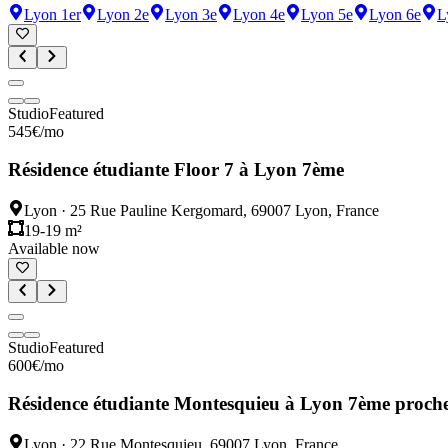
Lyon 1er
Lyon 2e
Lyon 3e
Lyon 4e
Lyon 5e
Lyon 6e
L
Studio
Featured
545
€
/mo
Résidence étudiante Floor 7 à Lyon 7ème
Lyon
·
25 Rue Pauline Kergomard, 69007 Lyon, France
19-19 m²
Available now
Studio
Featured
600
€
/mo
Résidence étudiante Montesquieu à Lyon 7ème proche
Lyon
·
22 Rue Montesquieu, 69007 Lyon, France